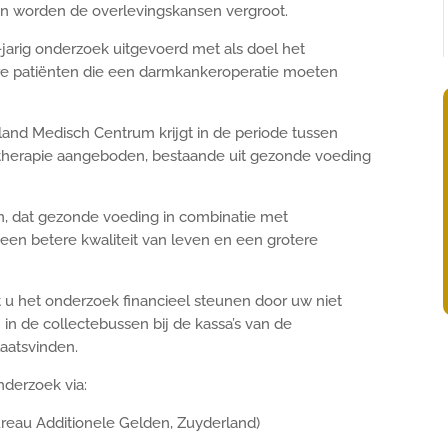
en worden de overlevingskansen vergroot.
arig onderzoek uitgevoerd met als doel het
ere patiënten die een darmkankeroperatie moeten
land Medisch Centrum krijgt in de periode tussen
 therapie aangeboden, bestaande uit gezonde voeding
n, dat gezonde voeding in combinatie met
, een betere kwaliteit van leven en een grotere
t u het onderzoek financieel steunen door uw niet
n de collectebussen bij de kassa’s van de
laatsvinden.
nderzoek via:
ureau Additionele Gelden, Zuyderland)