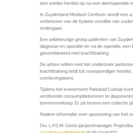
een sneller herstel op na een darmoperatie 
In Zuyderland Medisch Centrum wordt een 4-j
verbeteren van de fysieke conditie van oud
ondergaan.
Een willekeurige groep patiënten van Zuyder
diagnose en operatie én na de operatie, een
gecombineerd met krachttraining.
De artsen willen met het onderzoek aantone
krachttraining leidt tot voorspoediger herstel
overlevingskans.
Tijdens het evenement Parkstad Culinair kun
verzilverde consumptiebonnen te deponeren i
bonnenverkoop. Er zal tevens een collecte p
Nadere informatie over sponsoring van het o
Drs. L.P.C.M. Cools (projectmanager Projectb
l.cools@zuyderland.nl
of 06-12449777